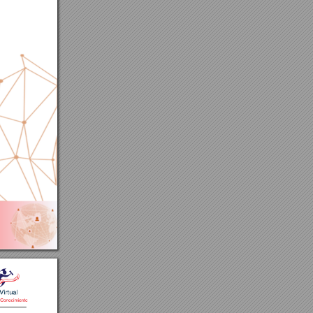
C
o
nt
i
nua
u
a
-
2024)
r
na
c
i
ona
l