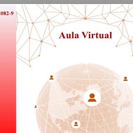
ISSN
:
2665