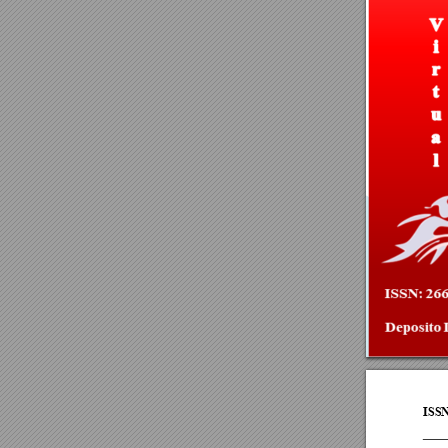
12
1
(
ISS