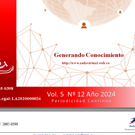
78
)
Re
v
i
s
t
a
Au
l
a
Vi
r
t
u
a
l
,
IS
S
N
:
2
6
6
5
-
0398;
Pe
r
i
o
di
c
i
da
d:
Vo
l
u
me
n
:
5
,
Nú
me
r
o
:
1
2
,
Añ
o
:
2
0
2
4
(
Co
n
t
i
n
E
st
a 
obr
a 
est
á 
baj
o 
una 
L
i
cenci
a 
C
r
eat
i
ve 
C
om
m
ons 
A
t
r
i
buci
ón 
N
o 
C
om
er
ci
al
-
Si
n 
D
e
r
i
va
r
4.
0 
I
nt
e
h
ttp
:/
/
w
w
w
.au
l
avi
r
tu
al
.w
e
b
.ve
N
: 2665-0398  