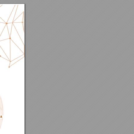
-
0398 