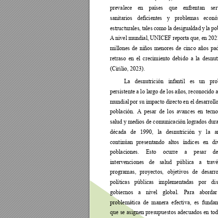
prevalece 
en 
países 
que 
enfrentan 
ser
sanitarios 
deficientes 
y 
problemas 
econó
estructurales, 
tales 
c
omo 
la 
desigualdad 
y 
la 
po
A 
nivel mundial, 
UNICEF reporta 
que, 
en 202
millones 
de 
niños 
menores 
de 
cinco 
años 
pa
retraso 
en 
el 
crecimiento 
debido 
a 
la 
desnut
(Cirilio, 2023).  
La 
desnutrición 
infantil 
es 
un 
pro
persistente a lo largo de los años, reconocido a
mundial 
por su 
impacto directo 
en el 
desarroll
población. 
A 
pesar 
de 
los 
avances 
en 
tecno
salud y 
medios de comunicación 
logrados dura
década 
de 
1990, 
la 
desnutrición 
y 
la 
a
continúan 
presentando 
altos 
índices 
en 
di
poblaciones. 
Esto 
ocurre 
a 
pesar 
de
intervenciones 
de 
salud 
pública 
a 
travé
programas, 
proyectos, 
objetivos 
de 
desarro
políticas 
públicas 
implementadas 
por 
dis
gobiernos 
a 
nivel 
global. 
Para 
abordar
problemática 
de 
manera 
efectiva, 
es 
fundam
que 
se asignen 
presupuestos 
adecuados 
en 
tod