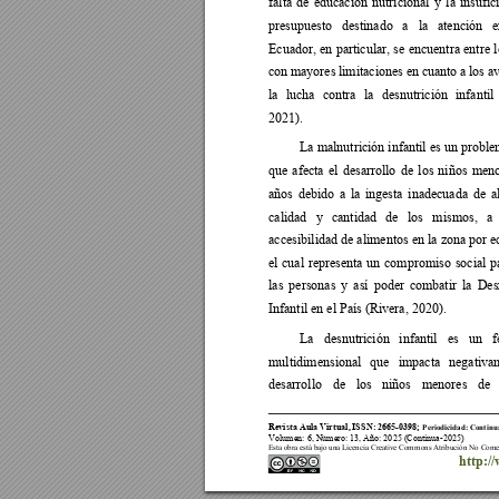
falta 
de 
educación 
nutricional 
y 
la 
insufic
presupuesto 
destinado 
a 
la 
atención 
e
Ecuador, 
en 
particular, se 
encuentra 
entre 
l
con 
mayores 
limitaciones en 
cuanto a 
los a
la 
lucha 
contra 
la 
desnutrición 
infantil 
2021). 
La malnutrición infantil es un proble
que 
afecta 
el 
desarrollo 
de 
los 
niños 
meno
años 
debido 
a 
la 
ingesta 
inadecuada 
de 
a
calidad 
y 
cantidad 
de 
los 
mismos, 
a 
accesibilidad de alimentos en 
la zona por e
el 
cual 
representa 
un 
compromiso 
social 
p
las 
personas 
y 
así 
poder 
combatir 
la 
Des
Infantil en el País (Rivera, 2020).  
La 
desnutrición 
infantil 
es 
un 
f
multidimensional 
que 
impacta 
negativa
desarrollo 
de 
los 
niños 
menores 
de 
Revista Aula
 Virtual, 
ISS
N: 2665
-
0398;
Periodicidad: Continu
Volumen: 
6
, Número: 1
3
, Año: 202
5 (
Continua
-
202
5)
Esta obra está bajo una Licencia Creative Commons Atribución No Come
http:/