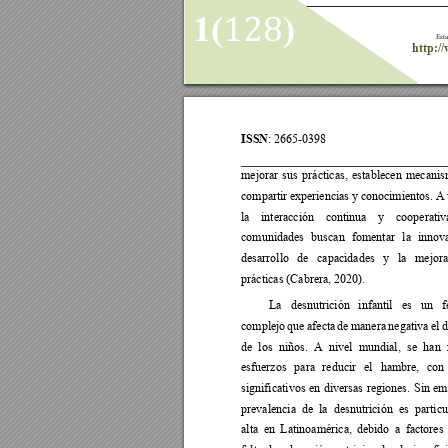
128
1(
)
Esta
http:/
ISSN
: 
2665-0398  
mejorar 
sus 
prácticas, 
establecen 
mecanis
compartir 
experiencias y 
conocimientos. A 
la 
interacción 
continua 
y 
cooperativa
comunidades 
buscan 
fomentar 
la 
innova
desarrollo 
de 
capacidades 
y 
la 
mejora
prácticas (Cabrera, 2020).   
La 
desnutrición 
infantil 
es 
un 
f
complejo 
que 
afecta 
de 
manera 
negativa 
el 
d
de 
los 
niños. 
A 
nivel 
mundial, 
se 
han 
esfuerzos 
para 
reducir 
el 
hambre, 
con 
significativos 
en 
diversas 
regiones. 
Sin 
em
prevalencia 
de 
la 
desnutrición 
es 
partic
alta 
en 
Latinoamérica, 
debido 
a 
factores 