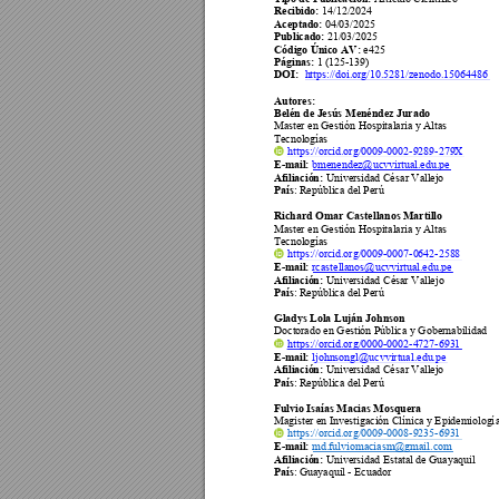
Recibido: 
14
/12
/202
4 
Aceptado: 
04
/03
/202
5
Publicado: 
21
/
03
/202
5
Código Único 
AV: 
e425
Páginas: 
1 (125
-
139
) 
DOI:
https://doi.org/10.5281/zenodo.
15064486
Autor
es
: 
Belén de Jesús
 Menéndez Jurado
Master e
n Gestión 
Hospitalar
ia y Altas
Tecnologías
https://orcid.org/0009
-
0002
-
9289
-
279X
E-
mail: 
bmenendez@ucvvirtual.edu.pe
Afiliación:
Universidad Cés
ar Vallejo
País
: República del Perú
Richard Omar Cas
tellanos Martill
o
Master e
n Gestión 
Hospitalar
ia y Altas
Tecnologías
https://orcid.org/0009
-
0007
-
0642
-
2588
E-
mail:
rcastellanos@ucvvirtual.edu.pe
Afiliación:
Universidad César 
Vallejo
País
: República del Perú
Gladys Lola
 Luján Johnson
Doctorado en
 Gestión Públic
a y Gobernabilidad
https://orcid.org/0000
-
0002
-
4727
-
6931
E-
mail: 
ljohnsongl@ucvvirtual.edu.pe
Afiliación:
Universidad Cés
ar Vallejo
País
: República del Perú
Fulvio Isaías 
Macias Mosquera
Magister
 en Invest
igación Cl
ínica y E
pidemiologí
https://orcid.org/0009
-
0008
-
9235
-
6931
E-
mail: 
md.ful
viomaciasm@gmail
.com
Afiliación:
Universidad Est
atal de Guayaqui
l
País
: 
Guayaquil 
- 
Ecuador