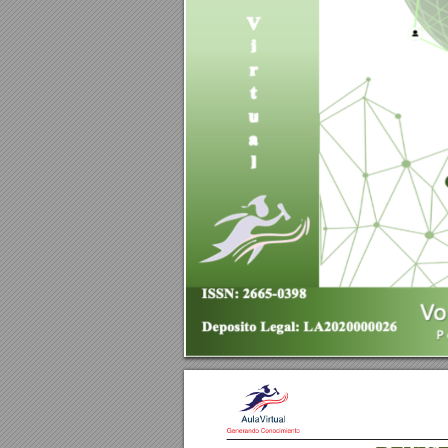
Re
v
i
s
t
a
Au
l
a
Vi
r
t
u
a
l
,
IS
S
N
:
2
6
6
5
-
0398;
Pe
r
i
o
di
c
i
da
d:
C
o
nt
i
nu
Vo
l
u
me
n
:
6
, 
N
ú
m
e
r
o
: 
1
3
, 
A
ñ
o
: 
2
0
2
5
(
Co
n
t
i
n
u
a
-
202
5
)
E
st
a 
obr
a 
est
á 
baj
o 
una 
L
i
cenci
a 
C
r
eat
i
ve 
C
om
m
ons 
A
t
r
i
buci
ón 
N
o 
C
om
e
h
ttp
:/
/