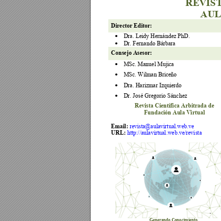
REVIST
AUL
Director Editor: 
Dra. Leidy Hernández PhD. 
•
Dr. Fernando Bárbara 
•
Consejo Asesor:
MSc. Manuel Mujica 
•
MSc. Wilman Briceño 
•
Dra. Harizmar Izquierdo 
•
Dr. José Gregorio Sánchez 
•
Revista Científica Arbitrada de 
Fundación Aula Virtual 
Email: 
revista@aulavirtual.web.ve
URL: 
http://aulavirtual.web.ve/revista
Generando
 Conocimie
nto