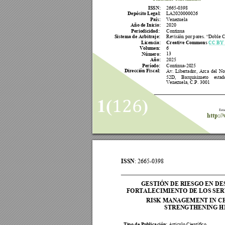
ISSN:
2665
-
0398
Depósito Lega
l:
LA2020000026
País:
Venezuela
Año de Inici
o:
2020
Periodicidad:
Continua
Sistema de 
A
rbitraje:
Revisión por p
ares
. 
“Doble C
Licencia:
Creative Commons
CC 
BY
Volumen:
6 
Número:
13 
Año:
202
5 
Período:
Continua
-
202
5 
Dirección Fi
scal:
Av. 
Libertador,
Arca 
del 
Nor
52D, 
Barquisimeto 
estad
Venezuela, 
C.P. 3001
126
1(
)
Esta
http:/
ISSN
: 
2665-0398  
GESTIÓN DE RIESGO EN DE
FORTALECIMIENTO DE LOS SER
RISK MANAGEMENT IN CH
STRENGTHENING H
Tipo de Publica
ción:
Articulo Cien
tífico