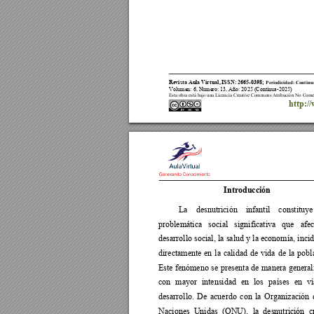
Revista Aula
 Virtual, 
ISS
N: 2665
-
0398;
Periodicidad: Continu
Volumen: 
6
, Número: 1
3
, Año: 202
5 (
Continua
-
202
5)
Esta obra está bajo una Licencia Creative Commons Atribución No Come
http:/
Introducción 
La 
desnutrición 
infantil 
constituye
problemática 
socia
l 
significativa 
que 
afec
desarrollo social, 
la 
salud y 
la economía, 
inci
directamente 
en 
la 
calidad 
de 
vida 
de 
la 
pobl
Este 
fenómeno 
se 
presenta 
de 
manera 
general
con 
mayor 
intensidad 
en 
los 
países 
en 
ví
desarrollo. 
De 
acuerdo 
con 
la 
Organización 
Naciones 
Unidas 
(ONU), 
la 
desnutrición 
c