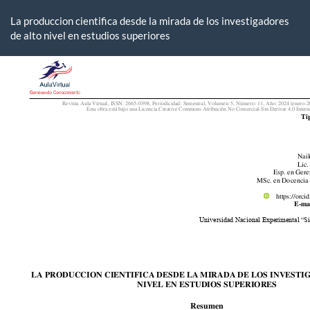
Volver
a
La produccion cientifica desde la mirada de los investigadores
los
de alto nivel en estudios superiores
detalles
del
artículo