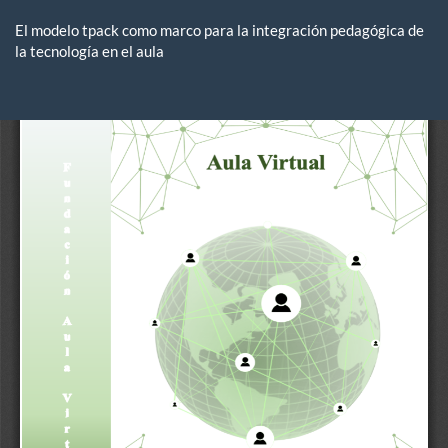
Volver
a
El modelo tpack como marco para la integración pedagógica de
los
la tecnología en el aula
detalles
del
De
De
artículo
P