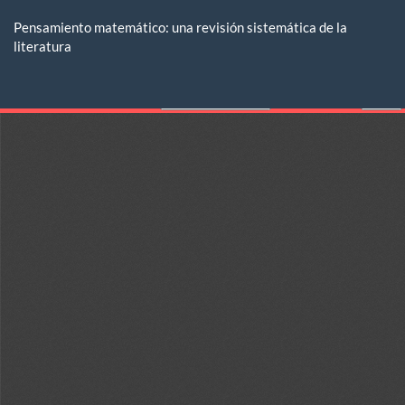
Volver
a
Pensamiento matemático: una revisión sistemática de la
los
literatura
detalles
del
De
De
artículo
P