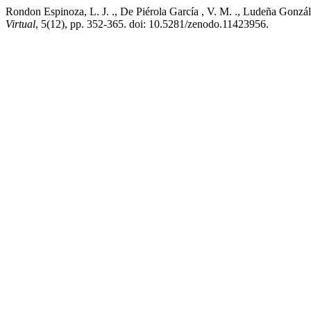
Rondon Espinoza, L. J. ., De Piérola García , V. M. ., Ludeña Gonzále
Virtual
, 5(12), pp. 352-365. doi: 10.5281/zenodo.11423956.