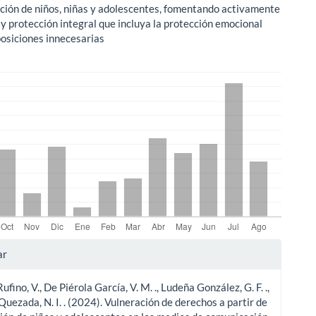
ción de niños, niñas y adolescentes, fomentando activamente
 y protección integral que incluya la protección emocional
posiciones innecesarias
les
ar
fino, V., De Piérola García, V. M. ., Ludeña González, G. F. .,
ulo
uezada, N. I. . (2024). Vulneración de derechos a partir de