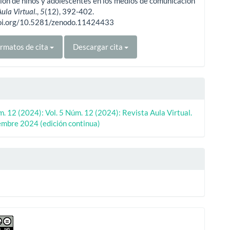
ción de niños y adolescentes en los medios de comunicación
Aula Virtual.
,
5
(12), 392-402.
doi.org/10.5281/zenodo.11424433
rmatos de cita
Descargar cita
m. 12 (2024): Vol. 5 Núm. 12 (2024): Revista Aula Virtual.
iembre 2024 (edición continua)