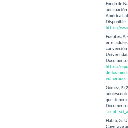
Fondo de Na
adecuación 
América Lat
Disponible
https://w
Fuentes, A,
en el adoles
convención 
Universidad
Documento e
https://rep
de-los-medi
vulnerados.
Gómez, P. (2
adolescente
que tienen q
Documento e
script=sci
Habib, G., U
Coverage an