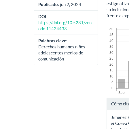
estigmatiza
Publicado:
jun 2, 2024
su inclusión
frente a ex
DOI:
https://doi.org/10.5281/zen
Descargas
odo.11424433
Palabras clave:
Derechos humanos niños
adolescentes medios de
comunicación
Detal
Cómo cit
del
Jiménez Ru
artíc
& Cueva Q