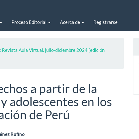
Proceso Editorial
Acerca de
Registrarse
 Revista Aula Virtual. julio-diciembre 2024 (edición
chos a partir de la
 y adolescentes en los
ación de Perú
enido
ménez Rufino