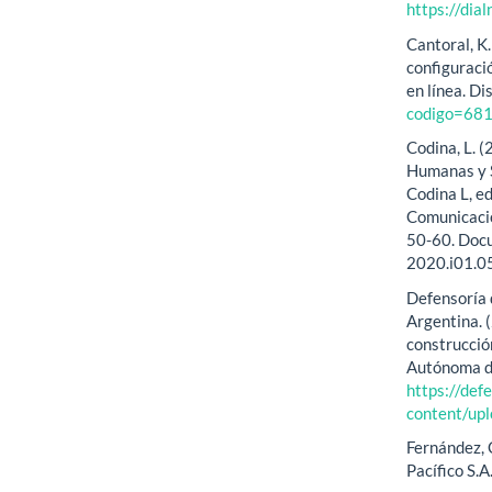
https://dia
Cantoral, K
configuraci
en línea. D
codigo=68
Codina, L. 
Humanas y S
Codina L, e
Comunicació
50-60. Docu
2020.i01.0
Defensoría 
Argentina. (
construcción
Autónoma de
https://def
content/up
Fernández, C
Pacífico S.A