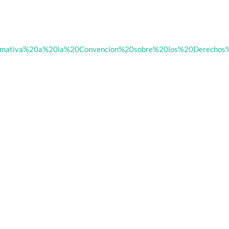
0normativa%20a%20la%20Convencion%20sobre%20los%20Derecho