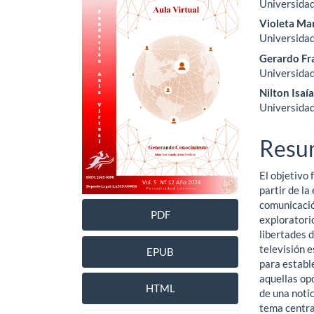
Universidad
lateral
princ
Violeta Mar
del
del
Universidad
Gerardo Fr
artículo
artíc
Universidad
Nilton Isa
Universidad
Resu
El objetivo 
partir de la
comunicació
PDF
exploratorio
libertades d
televisión e
EPUB
para estable
aquellas op
HTML
de una notic
tema central