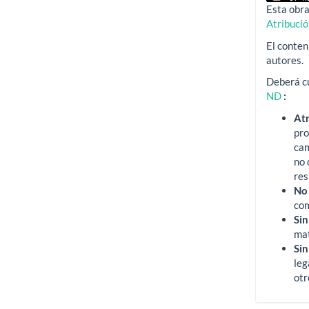
Esta obra
Atribuci
El conten
autores.
Deberá cu
ND
:
At
pro
ca
no 
res
No
com
Sin
mat
Sin
leg
otr