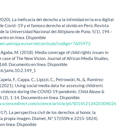
2020). La ineficacia del derecho a la intimidad en la era digital
de Covid -19 y el famoso derecho al olvido en Perú. Revista
de la Universidad Nacional del Altiplano de Puno. 5(1), 194 –
nto en línea. Disponible
lnet.unirioja.es/servlet/articulo?codigo=7605972
y Agaba, M. (2018). Media coverage of child rights issues in
 case of The New Vision. Journal of African Media Studies,
168. Documento en línea. Disponible
6/jams.10.2.149_1
Capela, F., Cappa, C., Lipizzi, C., Petrowski, N., &, Ramirez-
(2021). Using social media data for assessing children’s
 violence during the COVID-19 pandemic. Child Abuse &
6 (2), 1-14. Documento en línea. Disponible
w.sciencedirect.com/science/article/pii/S0145213420304026
017). La perspectiva civil de los derechos al honor, la
 la propia imagen. Dialnet, N.º 17(ISSN-e 2255-1824).
n línea. Disponible