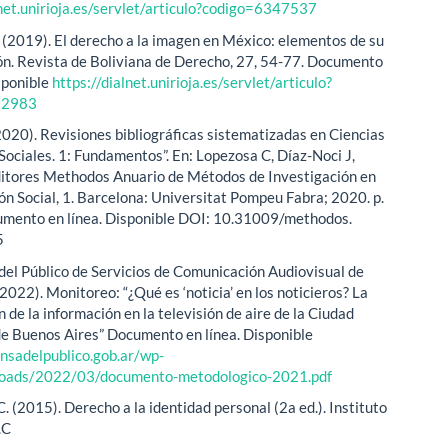
lnet.unirioja.es/servlet/articulo?codigo=6347537
. (2019). El derecho a la imagen en México: elementos de su
ón. Revista de Boliviana de Derecho, 27, 54-77. Documento
isponible
https://dialnet.unirioja.es/servlet/articulo?
12983
(2020). Revisiones bibliográficas sistematizadas en Ciencias
ociales. 1: Fundamentos”. En: Lopezosa C, Díaz-Noci J,
ditores Methodos Anuario de Métodos de Investigación en
n Social, 1. Barcelona: Universitat Pompeu Fabra; 2020. p.
mento en línea. Disponible DOI: 10.31009/methodos.
5
del Público de Servicios de Comunicación Audiovisual de
2022). Monitoreo: “¿Qué es ‘noticia’ en los noticieros? La
 de la información en la televisión de aire de la Ciudad
 Buenos Aires” Documento en línea. Disponible
ensadelpublico.gob.ar/wp-
loads/2022/03/documento-metodologico-2021.pdf
. (2015). Derecho a la identidad personal (2a ed.). Instituto
.C