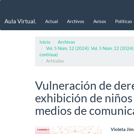
Navegación
principal
Contenido
Aula Virtual.
Actual
Archivos
Avisos
Políticas
principal
Barra
lateral
Inicio
Archivos
Vol. 5 Núm. 12 (2024): Vol. 5 Núm. 12 (2024):
continua)
Artículos
Vulneración de dere
exhibición de niños
medios de comunic
Barra
Cont
Violeta Ji