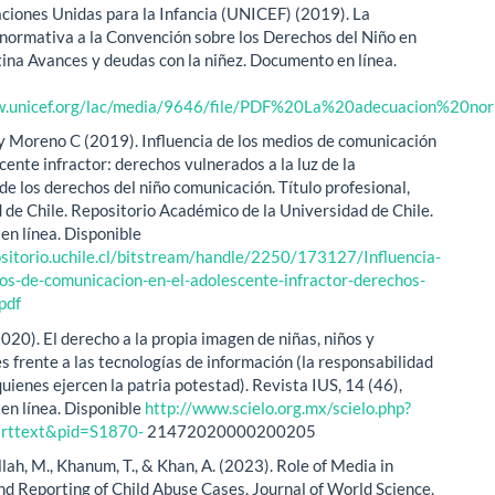
ciones Unidas para la Infancia (UNICEF) (2019). La
normativa a la Convención sobre los Derechos del Niño en
ina Avances y deudas con la niñez. Documento en línea.
ww.unicef.org/lac/media/9646/file/PDF%20La%20adecuacion%2
 y Moreno C (2019). Influencia de los medios de comunicación
cente infractor: derechos vulnerados a la luz de la
de los derechos del niño comunicación. Título profesional,
 de Chile. Repositorio Académico de la Universidad de Chile.
n línea. Disponible
ositorio.uchile.cl/bitstream/handle/2250/173127/Influencia-
os-de-comunicacion-en-el-adolescente-infractor-derechos-
pdf
020). El derecho a la propia imagen de niñas, niños y
s frente a las tecnologías de información (la responsabilidad
uienes ejercen la patria potestad). Revista IUS, 14 (46),
n línea. Disponible
http://www.scielo.org.mx/scielo.php?
_arttext&pid=S1870-
21472020000200205
llah, M., Khanum, T., & Khan, A. (2023). Role of Media in
d Reporting of Child Abuse Cases. Journal of World Science.