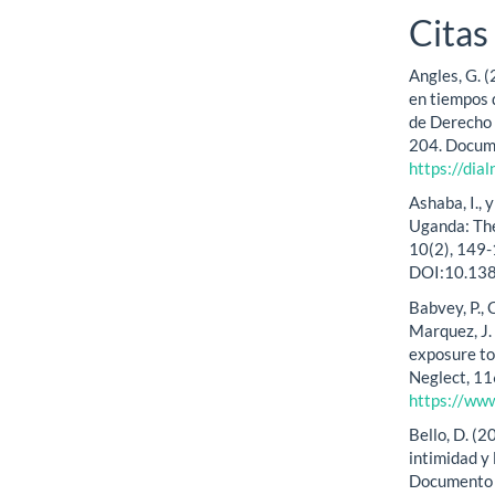
Citas
Angles, G. (
en tiempos 
de Derecho 
204. Docume
https://dia
Ashaba, I., 
Uganda: The
10(2), 149-
DOI:10.138
Babvey, P., 
Marquez, J. 
exposure to
Neglect, 11
https://ww
Bello, D. (2
intimidad y
Documento e