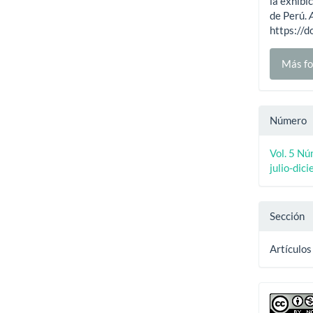
la exhibi
de Perú.
https://
Más fo
Número
Vol. 5 Nú
julio-dic
Sección
Artículos