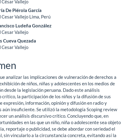
 César Vallejo
ipal
ía De Piérola García
 Cesar Vallejo Lima, Perú
ancisco Ludeña González
ulo
 Cesar Vallejo
ías Cueva Quezada
 Cesar Vallejo
men
fue analizar las implicaciones de vulneración de derechos a
 exhibición de niños, niñas y adolescentes en los medios de
n desde la legislación peruana. Dado este análisis
 crítico, la participación de los niños y la difusión de sus
e expresión, información, opinión y difusión en radio y
s aún insuficiente. Se utilizó la metodología Scoping review
cer un análisis discursivo crítico. Concluyendo que, en
ortunidades en las que un niño, niña o adolescente sea objeto
ia, reportaje o publicidad, se debe abordar con seriedad el
, sin vincularlo a la circunstancia concreta, evitando así la