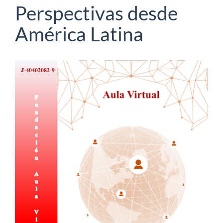
Perspectivas desde
América Latina
Barra
lateral
del
artículo