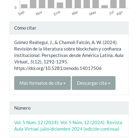
Detalles
Cómo citar
del
Gómez Reátegui, J., & Chamoli Falcón, A. W. (2024).
artículo
Revisión de la literatura sobre blockchain y confianza
institucional: Perspectivas desde América Latina.
Aula
Virtual.
,
5
(12), 1292-1295.
https://doi.org/10.5281/zenodo.14017506
Más formatos de cita
Descargar cita
Número
Vol. 5 Núm. 12 (2024): Vol. 5 Núm. 12 (2024): Revista
Aula Virtual. julio-diciembre 2024 (edición continua)