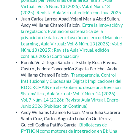
políticas penitenciarias de américa latina
,
Aula
Virtual.: Vol. 6 Núm. 13 (2025): Vol. 6 Núm. 13
(2025): Revista Aula Virtual. edición continua 2025
Juan Carlos Larrea Abad, Yojani Maria Abad Sullon,
Andy Williams Chamoli Falcón ,
Entre la innovación y
la regulación: Evaluación sistemática de la
privacidad de datos en el uso financiero del Machine
Learning
,
Aula Virtual.: Vol. 6 Núm. 13 (2025): Vol. 6
Núm. 13 (2025): Revista Aula Virtual. edición
continua 2025 (Continuación)
Ronald Verástegui Sánchez , Esthely Rosa Bayona
Castro , Isidora Concepción Zapata Periche , Andy
Williams Chamoli Falcón ,
Transparencia, Control
Institucional y Ciudadanía Digital: Implicaciones del
BLOCKCHAIN en el e-Gobierno desde una Revisión
Sistemática
,
Aula Virtual.: Vol. 7 Núm. 14 (2026):
Vol. 7 Núm. 14 (2026): Revista Aula Virtual. Enero-
Junio 2026 (Publicación Continua)
Andy Williams Chamoli Falcón, Maria Julia Cabrera
Santa Cruz, Carlos Augusto Lobatón Gutiérrez,
Guiceli Codina Patiño García ,
Bibliotecas de
PYTHON como motores de integración en BI: Una