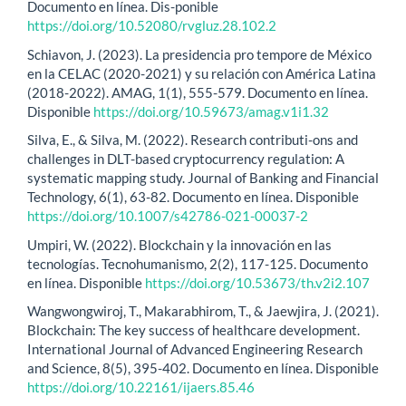
Documento en línea. Dis-ponible
https://doi.org/10.52080/rvgluz.28.102.2
Schiavon, J. (2023). La presidencia pro tempore de México
en la CELAC (2020-2021) y su relación con América Latina
(2018-2022). AMAG, 1(1), 555-579. Documento en línea.
Disponible
https://doi.org/10.59673/amag.v1i1.32
Silva, E., & Silva, M. (2022). Research contributi-ons and
challenges in DLT-based cryptocurrency regulation: A
systematic mapping study. Journal of Banking and Financial
Technology, 6(1), 63-82. Documento en línea. Disponible
https://doi.org/10.1007/s42786-021-00037-2
Umpiri, W. (2022). Blockchain y la innovación en las
tecnologías. Tecnohumanismo, 2(2), 117-125. Documento
en línea. Disponible
https://doi.org/10.53673/th.v2i2.107
Wangwongwiroj, T., Makarabhirom, T., & Jaewjira, J. (2021).
Blockchain: The key success of healthcare development.
International Journal of Advanced Engineering Research
and Science, 8(5), 395-402. Documento en línea. Disponible
https://doi.org/10.22161/ijaers.85.46