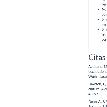
res
No
com
Sin
mat
Sin
leg
otr
Citas
Aceituno, M.
occupationa
Work-place 
Dawson, T.,
culture: A q
45-57.
Dean, A., &
Springer Sc