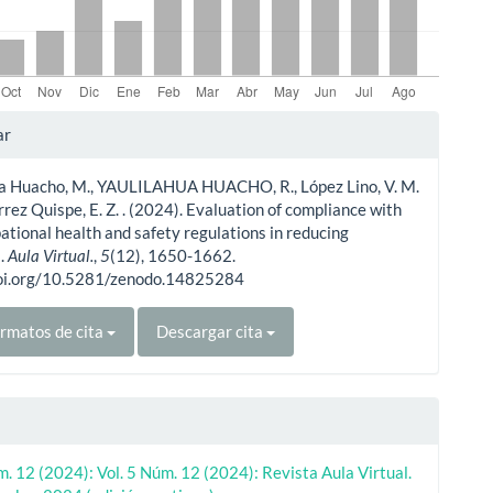
les
ar
ua Huacho, M., YAULILAHUA HUACHO, R., López Lino, V. M.
ulo
érrez Quispe, E. Z. . (2024). Evaluation of compliance with
ational health and safety regulations in reducing
s.
Aula Virtual.
,
5
(12), 1650-1662.
doi.org/10.5281/zenodo.14825284
rmatos de cita
Descargar cita
m. 12 (2024): Vol. 5 Núm. 12 (2024): Revista Aula Virtual.