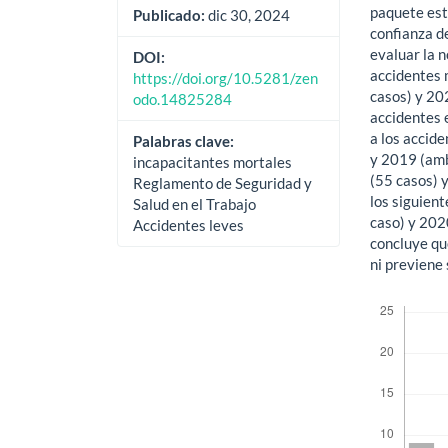
paquete est
Publicado:
dic 30, 2024
confianza d
evaluar la 
DOI:
accidentes 
https://doi.org/10.5281/zen
casos) y 20
odo.14825284
accidentes 
a los accid
Palabras clave:
y 2019 (amb
incapacitantes mortales
(55 casos) 
Reglamento de Seguridad y
los siguien
Salud en el Trabajo
caso) y 2020
Accidentes leves
concluye qu
ni previene
Descargas