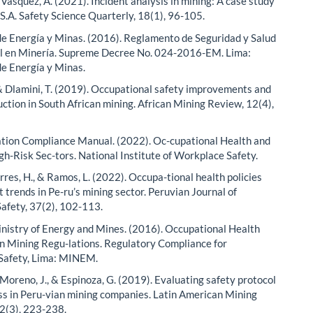
 Vásquez, A. (2021). Incident analysis in mining: A case study
S.A. Safety Science Quarterly, 18(1), 96-105.
de Energía y Minas. (2016). Reglamento de Seguridad y Salud
l en Minería. Supreme Decree No. 024-2016-EM. Lima:
de Energía y Minas.
 & Dlamini, T. (2019). Occupational safety improvements and
uction in South African mining. African Mining Review, 12(4),
ion Compliance Manual. (2022). Oc-cupational Health and
igh-Risk Sec-tors. National Institute of Workplace Safety.
orres, H., & Ramos, L. (2022). Occupa-tional health policies
 trends in Pe-ru’s mining sector. Peruvian Journal of
Safety, 37(2), 102-113.
nistry of Energy and Mines. (2016). Occupational Health
in Mining Regu-lations. Regulatory Compliance for
Safety, Lima: MINEM.
 Moreno, J., & Espinoza, G. (2019). Evaluating safety protocol
ss in Peru-vian mining companies. Latin American Mining
2(3), 223-238.