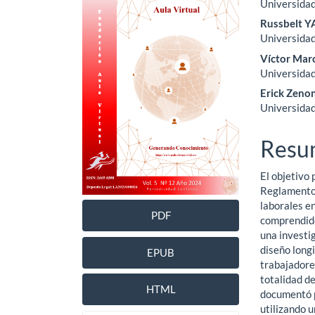
Universidad
lateral
princ
Russbelt
del
del
Universidad
Víctor Mar
artículo
artíc
Universidad
Erick Zeno
Universidad
Resu
El objetivo 
Reglamento 
laborales e
PDF
comprendido
una investig
diseño long
EPUB
trabajadore
totalidad de
HTML
documentó p
utilizando u