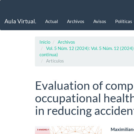
Navegación
principal
Contenido
Aula Virtual.
Actual
Archivos
Avisos
Políticas
principal
Barra
lateral
Inicio
Archivos
Vol. 5 Núm. 12 (2024): Vol. 5 Núm. 12 (2024):
continua)
Artículos
Evaluation of comp
occupational health
in reducing acciden
Barra
Cont
Maximilian