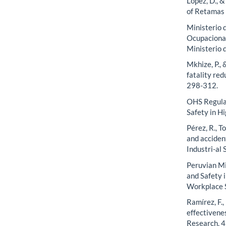
López, D., &
of Retamas 
Ministerio 
Ocupaciona
Ministerio 
Mkhize, P.,
fatality red
298-312.
OHS Regulat
Safety in H
Pérez, R., T
and accident
Industri-al 
Peruvian Mi
and Safety 
Workplace 
Ramírez, F.,
effectivene
Research, 4