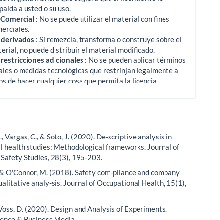
palda a usted o su uso.
 Comercial
: No se puede utilizar el material con fines
erciales.
 derivados
: Si remezcla, transforma o construye sobre el
erial, no puede distribuir el material modificado.
 restricciones adicionales
: No se pueden aplicar términos
ales o medidas tecnológicas que restrinjan legalmente a
os de hacer cualquier cosa que permita la licencia.
, Vargas, C., & Soto, J. (2020). De-scriptive analysis in
l health studies: Methodological frameworks. Journal of
Safety Studies, 28(3), 195-203.
 & O'Connor, M. (2018). Safety com-pliance and company
ualitative analy-sis. Journal of Occupational Health, 15(1),
 Voss, D. (2020). Design and Analysis of Experiments.
ience & Business Media.