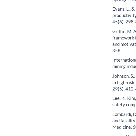
Evans, L., 
productivity
45(6), 298-
Griffin, M. 
framework f
and motivat
358.
Internation
mining indus
Johnson, S.,
in high-ris
29(5), 412-
Lee, K., Kim
safety comp
Lombardi, D.
and fatality
Medicine, 6