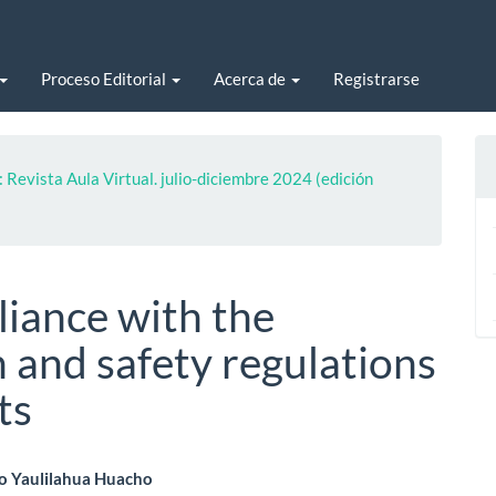
Proceso Editorial
Acerca de
Registrarse
 Revista Aula Virtual. julio-diciembre 2024 (edición
liance with the
 and safety regulations
ts
enido
o Yaulilahua Huacho