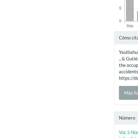
Detal
Cómo cit
del
Yaulilah
artíc
., & Guti
the occup
accident
https://
Más fo
Número
Vol. 5 Nú