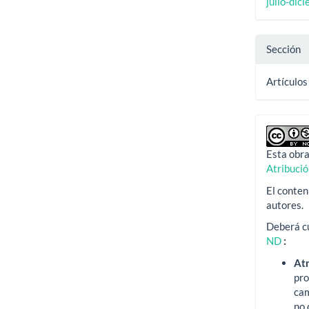
julio-dic
Sección
Artículos
Esta obra
Atribuci
El conten
autores.
Deberá cu
ND
:
At
pro
ca
no 