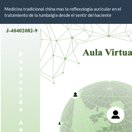
Volver
a
Medicina tradicional china mas la reflexología auricular en el
los
tratamiento de la lumbalgia desde el sentir del haciente
detalles
del
artículo