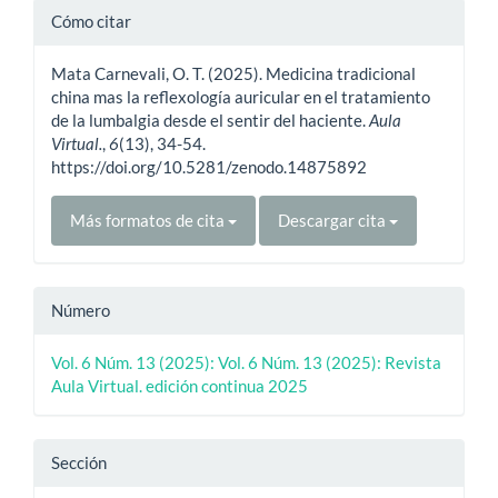
Detalles
Cómo citar
del
Mata Carnevali, O. T. (2025). Medicina tradicional
artículo
china mas la reflexología auricular en el tratamiento
de la lumbalgia desde el sentir del haciente.
Aula
Virtual.
,
6
(13), 34-54.
https://doi.org/10.5281/zenodo.14875892
Más formatos de cita
Descargar cita
Número
Vol. 6 Núm. 13 (2025): Vol. 6 Núm. 13 (2025): Revista
Aula Virtual. edición continua 2025
Sección