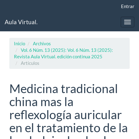
Navegación
Entrar
principal
Contenido
Aula Virtual.
principal
Toggl
Barra
navig
lateral
Inicio
Archivos
Vol. 6 Núm. 13 (2025): Vol. 6 Núm. 13 (2025):
Revista Aula Virtual. edición continua 2025
Artículos
Medicina tradicional
china mas la
reflexología auricular
en el tratamiento de la