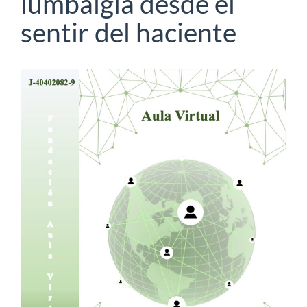
lumbalgia desde el
sentir del haciente
Barra
lateral
del
artículo