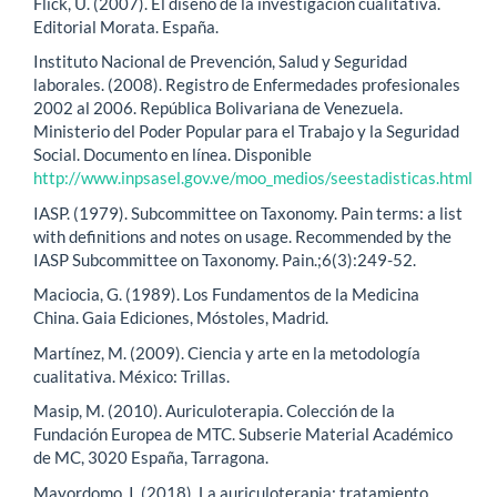
Flick, U. (2007). El diseño de la investigación cualitativa.
Editorial Morata. España.
Instituto Nacional de Prevención, Salud y Seguridad
laborales. (2008). Registro de Enfermedades profesionales
2002 al 2006. República Bolivariana de Venezuela.
Ministerio del Poder Popular para el Trabajo y la Seguridad
Social. Documento en línea. Disponible
http://www.inpsasel.gov.ve/moo_medios/seestadisticas.html
IASP. (1979). Subcommittee on Taxonomy. Pain terms: a list
with definitions and notes on usage. Recommended by the
IASP Subcommittee on Taxonomy. Pain.;6(3):249-52.
Maciocia, G. (1989). Los Fundamentos de la Medicina
China. Gaia Ediciones, Móstoles, Madrid.
Martínez, M. (2009). Ciencia y arte en la metodología
cualitativa. México: Trillas.
Masip, M. (2010). Auriculoterapia. Colección de la
Fundación Europea de MTC. Subserie Material Académico
de MC, 3020 España, Tarragona.
Mayordomo, I. (2018). La auriculoterapia: tratamiento