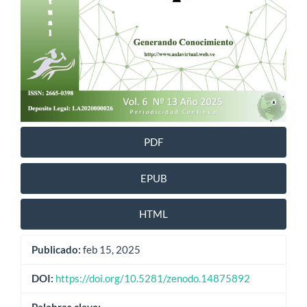
PDF
EPUB
HTML
Publicado:
feb 15, 2025
DOI:
https://doi.org/10.5281/zenodo.14875892
Palabras clave: