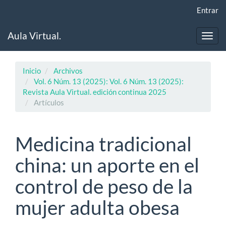
Navegación
Entrar
principal
Contenido
Aula Virtual.
principal
Toggl
Barra
navig
lateral
Inicio
Archivos
Vol. 6 Núm. 13 (2025): Vol. 6 Núm. 13 (2025):
Revista Aula Virtual. edición continua 2025
Artículos
Medicina tradicional
china: un aporte en el
control de peso de la
mujer adulta obesa