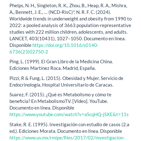
Phelps, N. H., Singleton, R. K., Zhou, B., Heap, R. A., Mishra,
A., Bennett, J. E., … (NCD-RisC)*, N. R. F. C. (2024).
Worldwide trends in underweight and obesity from 1990 to
2022: a pooled analysis of 3663 population-representative
studies with 222 million children, adolescents, and adults.
LANCET, 403(10431), 1027–1050. Documento en línea.
Disponible
https://doi.org/10.1016/s0140-
6736(23)02750-2
Ping, L. (1999). El Gran Libro de la Medicina China.
Ediciones Martínez Roca. Madrid, España.
Pizzi, R & Fung, L. (2015). Obesidad y Mujer. Servicio de
Endocrinología, Hospital Universitario de Caracas.
Suarez, F. (2015). ¿Qué es Metabolismo y cómo te
beneficia? En MetabolismoTV. [Video]. YouTube.
Documento en línea. Disponible
https://www.youtube.com/watch?v=aScqHQ-jSXE&t=11s
Stake, R. E. (1995). Investigación con estudio de casos (2.a
ed.). Ediciones Morata. Documento en línea. Disponible
https://www.uv.mx/rmipe/files/2017/02/investigacion-