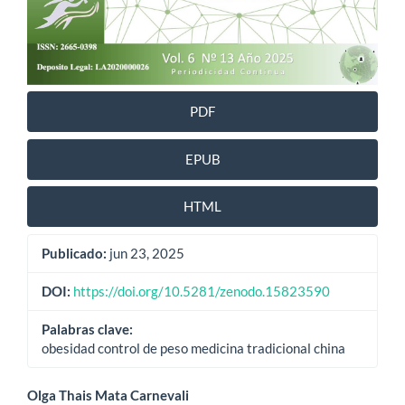
PDF
EPUB
HTML
Publicado:
jun 23, 2025
DOI:
https://doi.org/10.5281/zenodo.15823590
Palabras clave:
obesidad control de peso medicina tradicional china
Contenido
Olga Thais Mata Carnevali