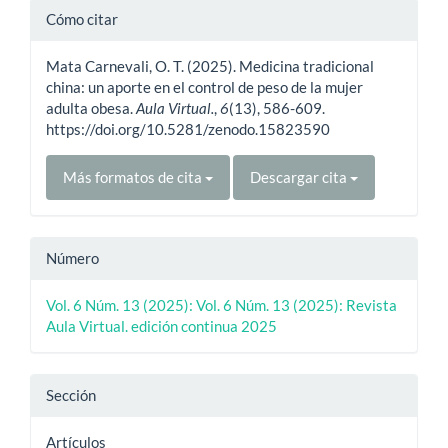
Detalles
Cómo citar
del
Mata Carnevali, O. T. (2025). Medicina tradicional
artículo
china: un aporte en el control de peso de la mujer
adulta obesa.
Aula Virtual.
,
6
(13), 586-609.
https://doi.org/10.5281/zenodo.15823590
Más formatos de cita
Descargar cita
Número
Vol. 6 Núm. 13 (2025): Vol. 6 Núm. 13 (2025): Revista
Aula Virtual. edición continua 2025
Sección
Artículos