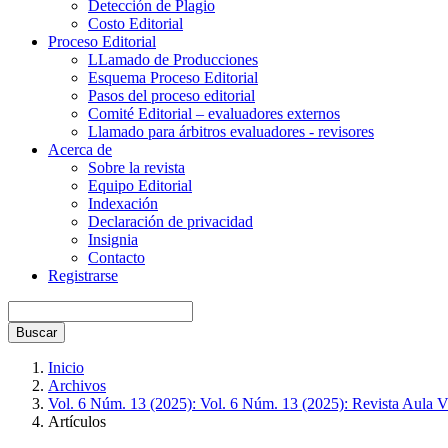
Detección de Plagio
Costo Editorial
Proceso Editorial
LLamado de Producciones
Esquema Proceso Editorial
Pasos del proceso editorial
Comité Editorial – evaluadores externos
Llamado para árbitros evaluadores - revisores
Acerca de
Sobre la revista
Equipo Editorial
Indexación
Declaración de privacidad
Insignia
Contacto
Registrarse
Buscar
Inicio
Archivos
Vol. 6 Núm. 13 (2025): Vol. 6 Núm. 13 (2025): Revista Aula Vi
Artículos