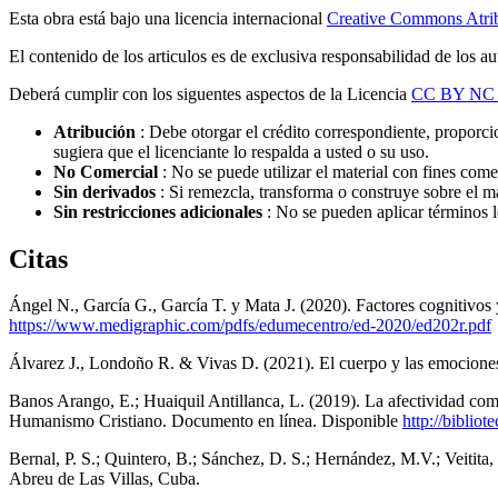
Esta obra está bajo una licencia internacional
Creative Commons Atri
El contenido de los articulos es de exclusiva responsabilidad de los au
Deberá cumplir con los siguentes aspectos de la Licencia
CC BY NC
Atribución
: Debe otorgar el crédito correspondiente, proporcio
sugiera que el licenciante lo respalda a usted o su uso.
No Comercial
: No se puede utilizar el material con fines come
Sin derivados
: Si remezcla, transforma o construye sobre el ma
Sin restricciones adicionales
: No se pueden aplicar términos l
Citas
Ángel N., García G., García T. y Mata J. (2020). Factores cognitivos
https://www.medigraphic.com/pdfs/edumecentro/ed-2020/ed202r.pdf
Álvarez J., Londoño R. & Vivas D. (2021). El cuerpo y las emocione
Banos Arango, E.; Huaiquil Antillanca, L. (2019). La afectividad co
Humanismo Cristiano. Documento en línea. Disponible
http://biblio
Bernal, P. S.; Quintero, B.; Sánchez, D. S.; Hernández, M.V.; Veitita
Abreu de Las Villas, Cuba.