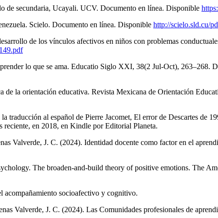
ndo de secundaria, Ucayali. UCV. Documento en línea. Disponible
https
enezuela. Scielo. Documento en línea. Disponible
http://scielo.sld.cu
esarrollo de los vínculos afectivos en niños con problemas conductual
-149.pdf
render lo que se ama. Educatio Siglo XXI, 38(2 Jul-Oct), 263–268. D
ica de la orientación educativa. Revista Mexicana de Orientación Educa
a traducción al español de Pierre Jacomet, El error de Descartes de 19
reciente, en 2018, en Kindle por Editorial Planeta.
denas Valverde, J. C. (2024). Identidad docente como factor en el apren
 psychology. The broaden-and-build theory of positive emotions. The A
el acompañamiento socioafectivo y cognitivo.
árdenas Valverde, J. C. (2024). Las Comunidades profesionales de aprend