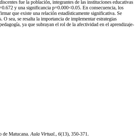
iscentes fue la población, integrantes de las instituciones educativas
o=0.672 y una significancia p=0.000<0.05. En consecuencia, los
irmar que existe una relación estadísticamente significativa. Se
. O sea, se resalta la importancia de implementar estrategias
edagogía, ya que subrayan el rol de la afectividad en el aprendizaje-
ito de Matucana.
Aula Virtual.
,
6
(13), 350-371.