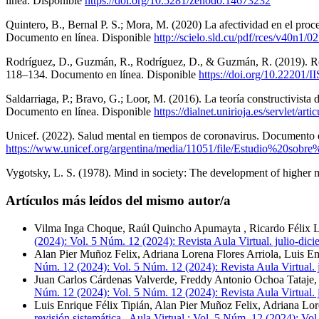
línea. Disponible
https://doi.org/10.5281/zenodo.14673232
Quintero, B., Bernal P. S.; Mora, M. (2020) La afectividad en el proc
Documento en línea. Disponible
http://scielo.sld.cu/pdf/rces/v40n1/
Rodríguez, D., Guzmán, R., Rodríguez, D., & Guzmán, R. (2019). Rend
118–134. Documento en línea. Disponible
https://doi.org/10.22201
Saldarriaga, P.; Bravo, G.; Loor, M. (2016). La teoría constructivist
Documento en línea. Disponible
https://dialnet.unirioja.es/servlet/a
Unicef. (2022). Salud mental en tiempos de coronavirus. Documento e
https://www.unicef.org/argentina/media/11051/file/Estudio%20s
Vygotsky, L. S. (1978). Mind in society: The development of higher
Artículos más leídos del mismo autor/a
Vilma Inga Choque, Raúl Quincho Apumayta , Ricardo Félix L
(2024): Vol. 5 Núm. 12 (2024): Revista Aula Virtual. julio-dic
Alan Pier Muñoz Felix, Adriana Lorena Flores Arriola, Luis En
Núm. 12 (2024): Vol. 5 Núm. 12 (2024): Revista Aula Virtual. 
Juan Carlos Cárdenas Valverde, Freddy Antonio Ochoa Tataje, 
Núm. 12 (2024): Vol. 5 Núm. 12 (2024): Revista Aula Virtual. 
Luis Enrique Félix Tipián, Alan Pier Muñoz Felix, Adriana Lor
revisión sistemática
,
Aula Virtual.: Vol. 5 Núm. 12 (2024): Vol