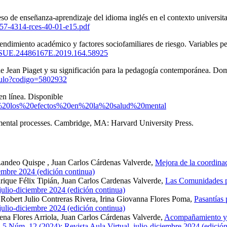
eso de enseñanza-aprendizaje del idioma inglés en el contexto universi
0257-4314-rces-40-01-e15.pdf
imiento académico y factores sociofamiliares de riesgo. Variables per
/IISUE.24486167E.2019.164.58925
a de Jean Piaget y su significación para la pedagogía contemporánea. D
rticulo?codigo=5802932
n línea. Disponible
obre%20los%20efectos%20en%20la%20salud%20mental
 mental processes. Cambridge, MA: Harvard University Press.
andeo Quispe , Juan Carlos Cárdenas Valverde,
Mejora de la coordin
iembre 2024 (edición continua)
rique Félix Tipián, Juan Carlos Cardenas Valverde,
Las Comunidades pr
julio-diciembre 2024 (edición continua)
Robert Julio Contreras Rivera, Irina Giovanna Flores Poma,
Pasantías
julio-diciembre 2024 (edición continua)
ena Flores Arriola, Juan Carlos Cárdenas Valverde,
Acompañamiento y m
. 5 Núm. 12 (2024): Revista Aula Virtual. julio-diciembre 2024 (edició