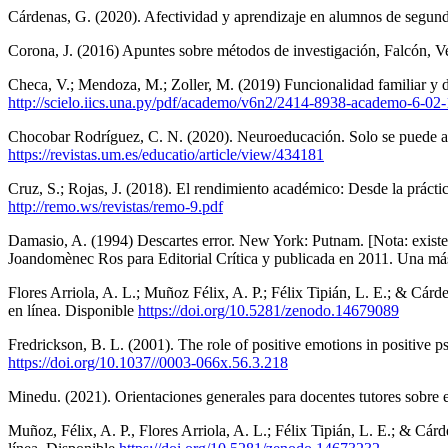
Cárdenas, G. (2020). Afectividad y aprendizaje en alumnos de segu
Corona, J. (2016) Apuntes sobre métodos de investigación, Falcón, V
Checa, V.; Mendoza, M.; Zoller, M. (2019) Funcionalidad familiar y d
http://scielo.iics.una.py/pdf/academo/v6n2/2414-8938-academo-6-02
Chocobar Rodríguez, C. N. (2020). Neuroeducación. Solo se puede ap
https://revistas.um.es/educatio/article/view/434181
Cruz, S.; Rojas, J. (2018). El rendimiento académico: Desde la práct
http://remo.ws/revistas/remo-9.pdf
Damasio, A. (1994) Descartes error. New York: Putnam. [Nota: existe l
Joandomènec Ros para Editorial Crítica y publicada en 2011. Una más 
Flores Arriola, A. L.; Muñoz Félix, A. P.; Félix Tipián, L. E.; & Cár
en línea. Disponible
https://doi.org/10.5281/zenodo.14679089
Fredrickson, B. L. (2001). The role of positive emotions in positive
https://doi.org/10.1037//0003-066x.56.3.218
Minedu. (2021). Orientaciones generales para docentes tutores sobre 
Muñoz, Félix, A. P., Flores Arriola, A. L.; Félix Tipián, L. E.; & C