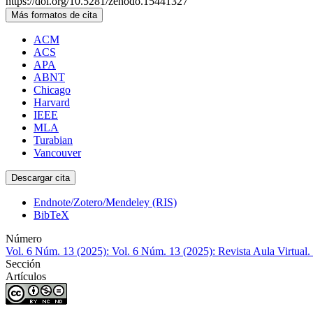
https://doi.org/10.5281/zenodo.15441327
Más formatos de cita
ACM
ACS
APA
ABNT
Chicago
Harvard
IEEE
MLA
Turabian
Vancouver
Descargar cita
Endnote/Zotero/Mendeley (RIS)
BibTeX
Número
Vol. 6 Núm. 13 (2025): Vol. 6 Núm. 13 (2025): Revista Aula Virtual.
Sección
Artículos